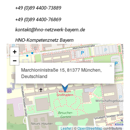
+49 (0)89 4400-73889
+49 (0)89 4400-76869
oüubWa:Dgob
zuü_uibßéipo#jgјipuemi
HNO-Kompetenznetz Bayern
+
−
×
Marchioninistraße 15, 81377 München,
Deutschland
Leaflet
| ©
OpenStreetMap
contributors