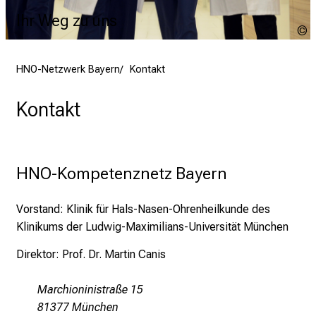
Ihr Weg zu uns
U
u
HNO-Netzwerk Bayern
Kontakt
Kontakt
HNO-Kompetenznetz Bayern
Vorstand: Klinik für Hals-Nasen-Ohrenheilkunde des
Klinikums der Ludwig-Maximilians-Universität München
Direktor: Prof. Dr. Martin Canis
Marchioninistraße 15
81377 München