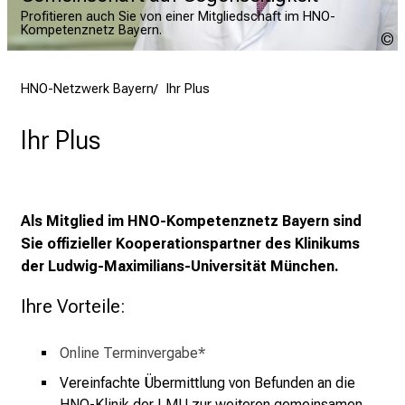
Profitieren auch Sie von einer Mitgliedschaft im HNO-
Kompetenznetz Bayern.
U
u
HNO-Netzwerk Bayern
Ihr Plus
Ihr Plus
Als Mitglied im HNO-Kompetenznetz Bayern
sind
Sie offizieller Kooperationspartner des Klinikums
der
Ludwig-Maximilians-Universität München.
Ihre Vorteile:
Online Terminvergabe*
Vereinfachte Übermittlung von Befunden an die
HNO-Klinik
der LMU zur weiteren gemeinsamen